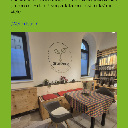
„greenroot – den Unverpacktladen Innsbrucks“ mit
vielen…
„Weiterlesen“