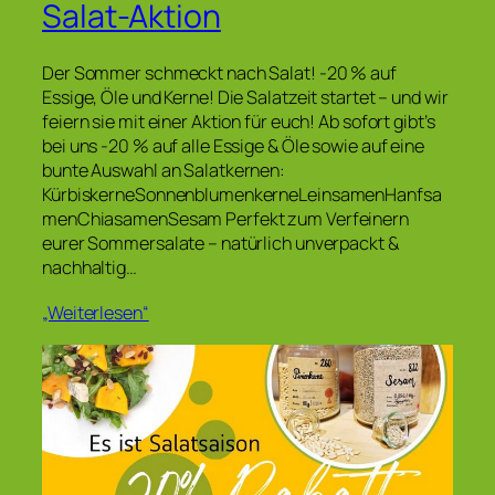
Salat-Aktion
Der Sommer schmeckt nach Salat! -20 % auf
Essige, Öle und Kerne! Die Salatzeit startet – und wir
feiern sie mit einer Aktion für euch! Ab sofort gibt’s
bei uns -20 % auf alle Essige & Öle sowie auf eine
bunte Auswahl an Salatkernen:
KürbiskerneSonnenblumenkerneLeinsamenHanfsa
menChiasamenSesam Perfekt zum Verfeinern
eurer Sommersalate – natürlich unverpackt &
nachhaltig…
„Weiterlesen“