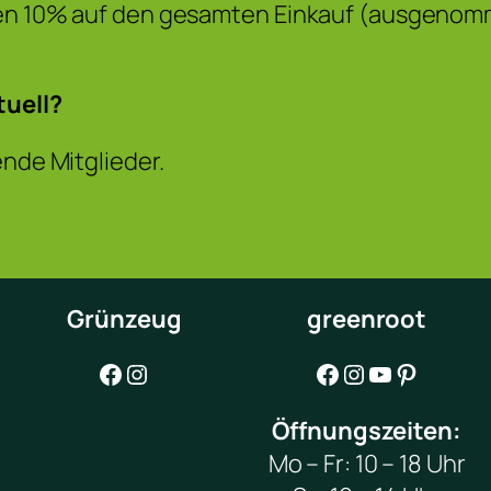
lten 10% auf den gesamten Einkauf (ausgenom
tuell?
ende Mitglieder.
Grünzeug
greenroot
Facebook
Instagram
Facebook
Instagram
YouTube
Pinterest
Öffnungszeiten:
Mo – Fr: 10 – 18 Uhr