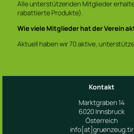
Alle unterstützenden Mitglieder erha
rabattierte Produkte).
Wie viele Mitglieder hat der Verein ak
Aktuell haben wir 70 aktive, unterstütz
Kontakt
Marktgraben 14
6020 Innsbruck
Österreich
info[at]gruenzeug.tir