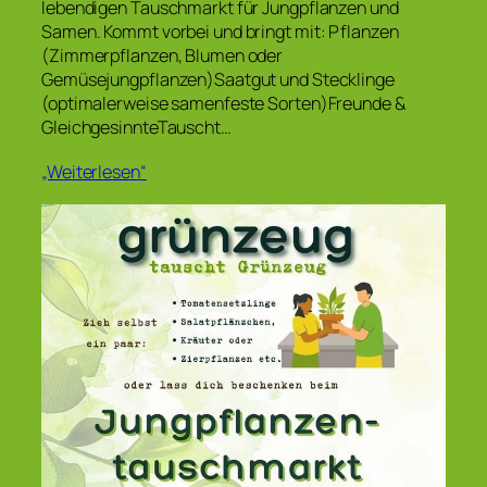
lebendigen Tauschmarkt für Jungpflanzen und
Samen. Kommt vorbei und bringt mit: Pflanzen
(Zimmerpflanzen, Blumen oder
Gemüsejungpflanzen)Saatgut und Stecklinge
(optimalerweise samenfeste Sorten)Freunde &
GleichgesinnteTauscht…
„Weiterlesen“