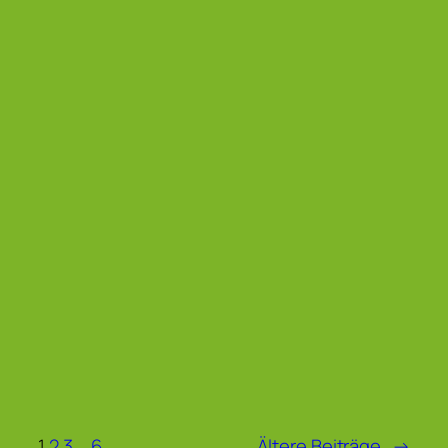
1
2
3
…
6
Ältere Beiträge
→