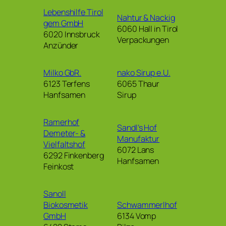
Lebenshilfe Tirol
Nahtur & Nackig
gem GmbH
6060 Hall in Tirol
6020 Innsbruck
Verpackungen
Anzünder
Milko GbR.
nako Sirup e.U.
6123 Terfens
6065 Thaur
Hanfsamen
Sirup
Ramerhof
Sandl’s Hof
Demeter- &
Manufaktur
Vielfaltshof
6072 Lans
6292 Finkenberg
Hanfsamen
Feinkost
Sanoll
Biokosmetik
Schwammerlhof
GmbH
6134 Vomp