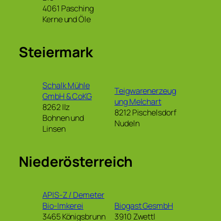
4061 Pasching
Kerne und Öle
Steiermark
Schalk Mühle
Teigwarenerzeug
GmbH & CoKG
ung Melchart
8262 Ilz
8212 Pischelsdorf
Bohnen und
Nudeln
Linsen
Niederösterreich
APIS-Z / Demeter
Bio-Imkerei
Biogast GesmbH
3465 Königsbrunn
3910 Zwettl