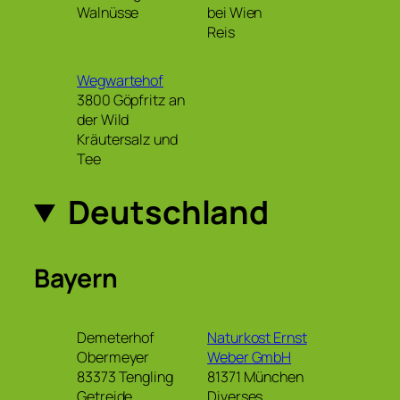
Walnüsse
bei Wien
Reis
Wegwartehof
3800 Göpfritz an
der Wild
Kräutersalz und
Tee
Deutschland
Bayern
Demeterhof
Naturkost Ernst
Obermeyer
Weber GmbH
83373 Tengling
81371 München
Getreide
Diverses