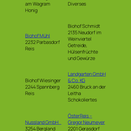
am Wagram
Diverses
Honig
Biohof Schmidt
2135 Neudorf im
Biohof Mühl
Weinviertel
2232 Parbasdorf
Getreide,
Reis
Hülsenfrüchte
und Gewürze
Landgarten GmbH
Biohof Wiesinger
& Co. KG
2244 Spannberg
2460 Bruck an der
Reis
Leitha
Schokoliertes
ÖsterReis –
Nussland GmbH
Gregor Neumeyer
3254 Bergland
2201 Gerasdorf