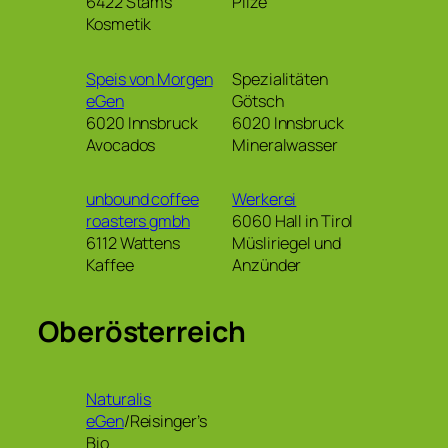
6422 Stams
Pilze
Kosmetik
Speis von Morgen
Spezialitäten
eGen
Götsch
6020 Innsbruck
6020 Innsbruck
Avocados
Mineralwasser
unbound coffee
Werkerei
roasters gmbh
6060 Hall in Tirol
6112 Wattens
Müsliriegel und
Kaffee
Anzünder
Oberösterreich
Naturalis
eGen
/Reisinger’s
Bio