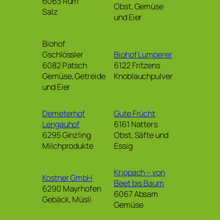
6063 Rum
Obst, Gemüse
Salz
und Eier
Biohof
Gschlössler
Biohof Lumperer
6082 Patsch
6122 Fritzens
Gemüse, Getreide
Knoblauchpulver
und Eier
Demeterhof
Gute Frücht
Lengauhof
6161 Natters
6295 Ginzling
Obst, Säfte und
Milchprodukte
Essig
Krippach – von
Kostner GmbH
Beet bis Baum
6290 Mayrhofen
6067 Absam
Gebäck, Müsli
Gemüse