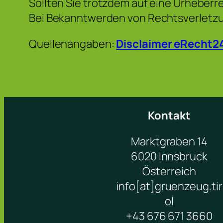
Sollten Sie trotzdem auf eine Urheber
Bei Bekanntwerden von Rechtsverletzu
Quellenangaben:
Disclaimer eRecht2
Kontakt
Marktgraben 14
6020 Innsbruck
Österreich
info[at]gruenzeug.tir
ol
+43 676 671 3660