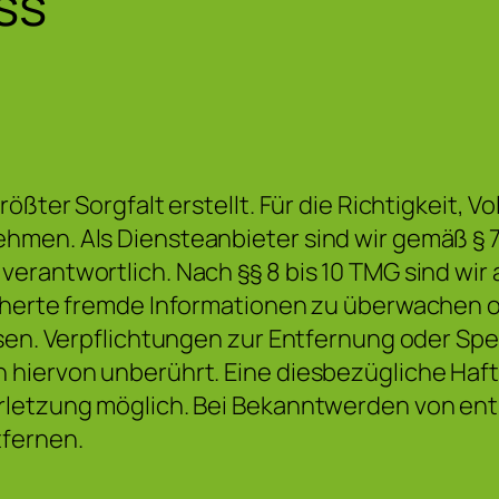
ss
ßter Sorgfalt erstellt. Für die Richtigkeit, Vo
men. Als Diensteanbieter sind wir gemäß § 7 
erantwortlich. Nach §§ 8 bis 10 TMG sind wir 
icherte fremde Informationen zu überwachen 
isen. Verpflichtungen zur Entfernung oder S
hiervon unberührt. Eine diesbezügliche Haft
erletzung möglich. Bei Bekanntwerden von e
tfernen.