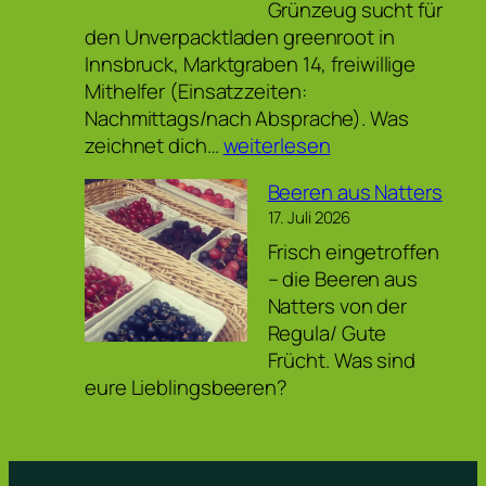
Grünzeug sucht für
den Unverpacktladen greenroot in
Innsbruck, Marktgraben 14, freiwillige
Mithelfer (Einsatzzeiten:
Nachmittags/nach Absprache). Was
Ehrenamtliche
zeichnet dich…
weiterlesen
Mithilfe
Beeren aus Natters
für
17. Juli 2026
Verkauf
Frisch eingetroffen
im
– die Beeren aus
Unverpacktladen
Natters von der
Regula/ Gute
Frücht. Was sind
eure Lieblingsbeeren?