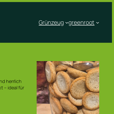
Grünzeug
greenroot
nd herrlich
 – ideal für