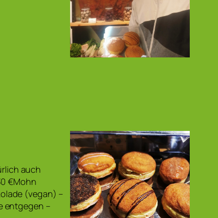
ürlich auch
,30 €Mohn
olade (vegan) –
e entgegen –