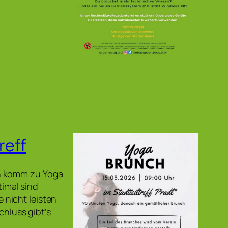
reff
nn komm zu Yoga
timal sind
nicht leisten
chluss gibt’s