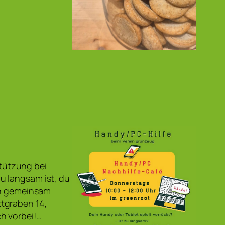
tützung bei
u langsam ist, du
uen gemeinsam
tgraben 14,
h vorbei!…