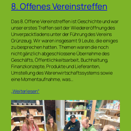
8. Offenes Vereinstreffen
Das 8. Offene Vereinstreffen ist Geschichte und war
unser erstes Treffen seit der Wiedereröffnung des
Unverpacktladens unter der Führung des Vereins
Grünzeug. Wir waren insgesamt 9 Leute, die einiges
zu besprechen hatten. Themen waren die noch
nicht gänzlich abgeschlossene Übernahme des
Geschäfts, Öffentlichkeitsarbeit, Buchhaltung,
Finanzkonzepte, Produkte und Lieferanten,
Umstellung des Warenwirtschaftssystems sowie
eine Momentaufnahme, was…
„Weiterlesen“