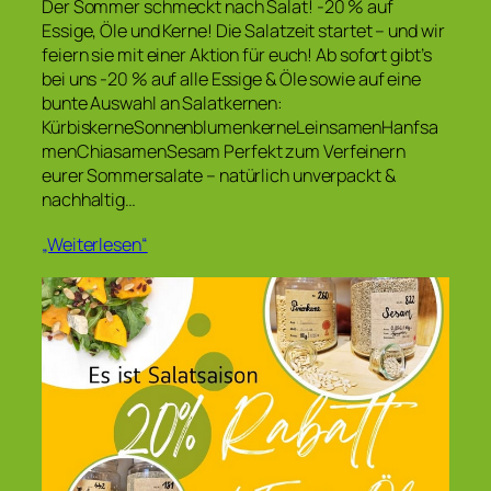
Der Sommer schmeckt nach Salat! -20 % auf
Essige, Öle und Kerne! Die Salatzeit startet – und wir
feiern sie mit einer Aktion für euch! Ab sofort gibt’s
bei uns -20 % auf alle Essige & Öle sowie auf eine
bunte Auswahl an Salatkernen:
KürbiskerneSonnenblumenkerneLeinsamenHanfsa
menChiasamenSesam Perfekt zum Verfeinern
eurer Sommersalate – natürlich unverpackt &
nachhaltig…
„Weiterlesen“