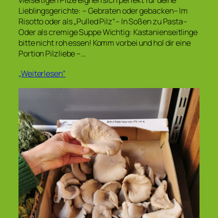
Lieblingsgerichte: – Gebraten oder gebacken– Im
Risotto oder als „Pulled Pilz“– In Soßen zu Pasta–
Oder als cremige Suppe Wichtig: Kastanienseitlinge
bitte nicht roh essen! Komm vorbei und hol dir eine
Portion Pilzliebe –…
„Weiterlesen“