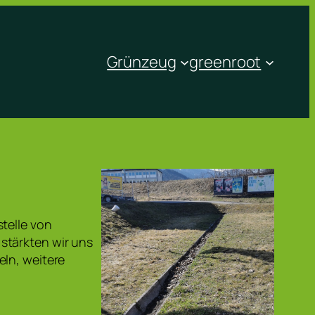
Grünzeug
greenroot
telle von
stärkten wir uns
eln, weitere