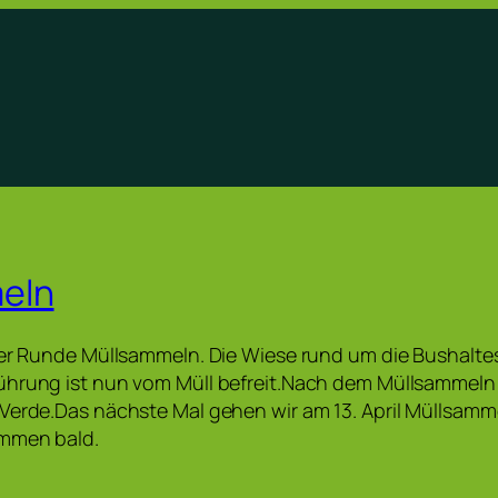
eln
ner Runde Müllsammeln. Die Wiese rund um die Bushaltes
ührung ist nun vom Müll befreit.Nach dem Müllsammeln 
Verde.Das nächste Mal gehen wir am 13. April Müllsamm
mmen bald.