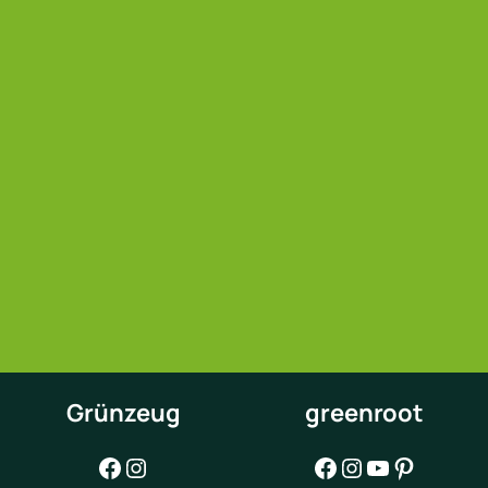
Grünzeug
greenroot
Facebook
Instagram
Facebook
Instagram
YouTube
Pinterest