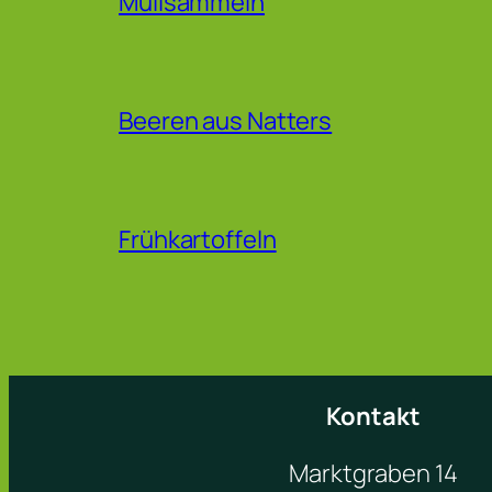
Müllsammeln
Beeren aus Natters
Frühkartoffeln
Kontakt
Marktgraben 14