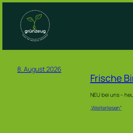
Zum
Inhalt
springen
8. August 2026
Frische B
NEU bei uns – heur
„Weiterlesen“