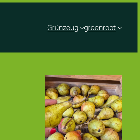
Grünzeug
greenroot