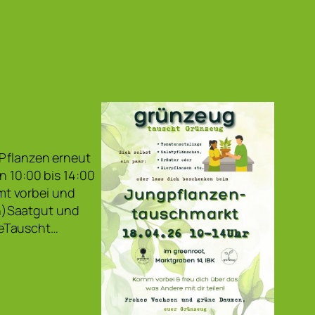
)Pflanzen erneut
n 10:00 bis 14:00
mt vorbei und
n)Saatgut und
teTauscht…