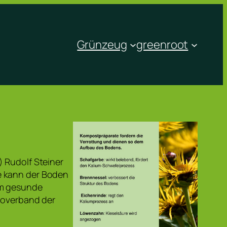
Grünzeug
greenroot
 Rudolf Steiner
e kann der Boden
um gesunde
Bioverband der