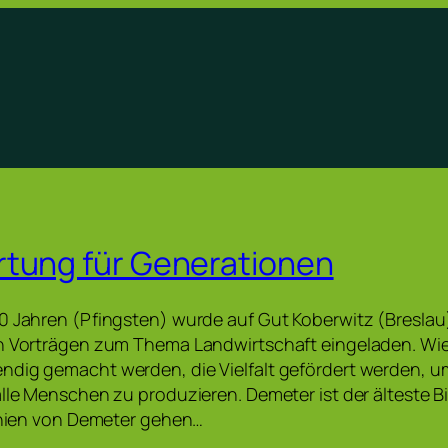
tung für Generationen
0 Jahren (Pfingsten) wurde auf Gut Koberwitz (Breslau)
on Vorträgen zum Thema Landwirtschaft eingeladen. Wi
ndig gemacht werden, die Vielfalt gefördert werden, 
alle Menschen zu produzieren. Demeter ist der älteste 
linien von Demeter gehen…