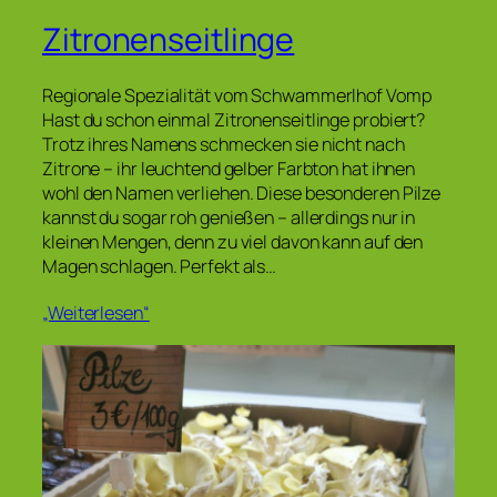
Zitronenseitlinge
Regionale Spezialität vom Schwammerlhof Vomp
Hast du schon einmal Zitronenseitlinge probiert?
Trotz ihres Namens schmecken sie nicht nach
Zitrone – ihr leuchtend gelber Farbton hat ihnen
wohl den Namen verliehen. Diese besonderen Pilze
kannst du sogar roh genießen – allerdings nur in
kleinen Mengen, denn zu viel davon kann auf den
Magen schlagen. Perfekt als…
„Weiterlesen“