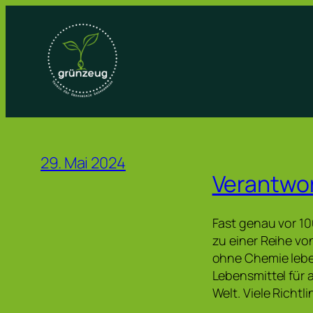
Zum
Inhalt
springen
29. Mai 2024
Verantwor
Fast genau vor 10
zu einer Reihe v
ohne Chemie lebe
Lebensmittel für 
Welt. Viele Richt