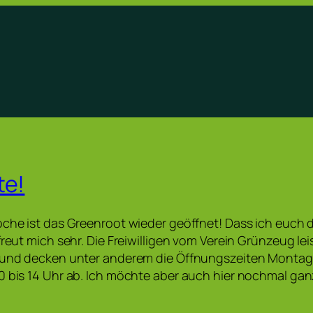
te!
oche ist das Greenroot wieder geöffnet! Dass ich euch 
 freut mich sehr. Die Freiwilligen vom Verein Grünzeug l
 und decken unter anderem die Öffnungszeiten Montag b
0 bis 14 Uhr ab. Ich möchte aber auch hier nochmal ga