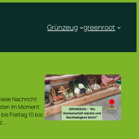
Grünzeug
greenroot
diese Nachricht
eisten im Moment
is Freitag 10 bis
nz…