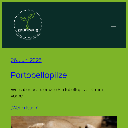
Zum
Inhalt
springen
26. Juni 2025
Portobellopilze
Wir haben wunderbare Portobellopilze. Kommt
vorbei!
„Weiterlesen“