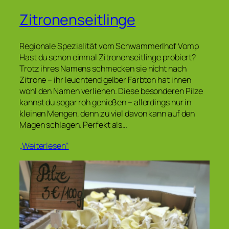
Zitronenseitlinge
Regionale Spezialität vom Schwammerlhof Vomp
Hast du schon einmal Zitronenseitlinge probiert?
Trotz ihres Namens schmecken sie nicht nach
Zitrone – ihr leuchtend gelber Farbton hat ihnen
wohl den Namen verliehen. Diese besonderen Pilze
kannst du sogar roh genießen – allerdings nur in
kleinen Mengen, denn zu viel davon kann auf den
Magen schlagen. Perfekt als…
„Weiterlesen“