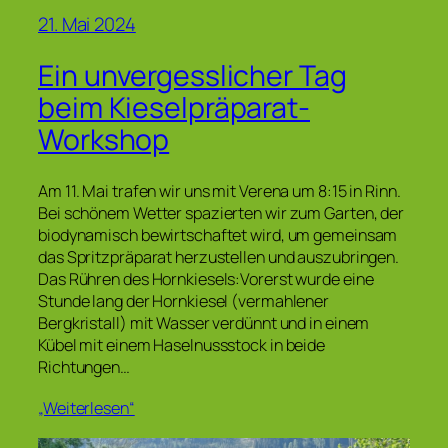
21. Mai 2024
Ein unvergesslicher Tag
beim Kieselpräparat-
Workshop
Am 11. Mai trafen wir uns mit Verena um 8:15 in Rinn.
Bei schönem Wetter spazierten wir zum Garten, der
biodynamisch bewirtschaftet wird, um gemeinsam
das Spritzpräparat herzustellen und auszubringen.
Das Rühren des Hornkiesels:Vorerst wurde eine
Stunde lang der Hornkiesel (vermahlener
Bergkristall) mit Wasser verdünnt und in einem
Kübel mit einem Haselnussstock in beide
Richtungen…
„Weiterlesen“