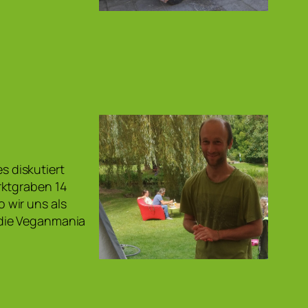
es diskutiert
rktgraben 14
 wir uns als
 die Veganmania