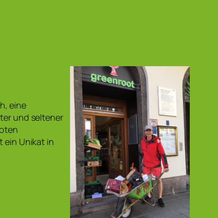
h, eine
ter und seltener
roten
 ein Unikat in