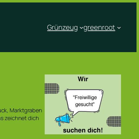
Grünzeug
greenroot
uck, Marktgraben
as zeichnet dich