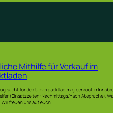
che Mithilfe für Verkauf im
ktladen
eug sucht für den Unverpacktladen greenroot in Innsbr
ithelfer (Einsatzzeiten: Nachmittags/nach Absprache). W
 Wir freuen uns auf euch.