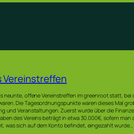
s Vereinstreffen
s neunte, offene Vereinstreffen im greenroot statt, be
aren. Die Tagesordnungspunkte waren dieses Mal gro
ing und Veranstaltungen. Zuerst wurde über die Finanz
aben des Vereins beträgt in etwa 30.000€, sofern man a
 was sich auf dem Konto befindet, eingezahlt wurde…