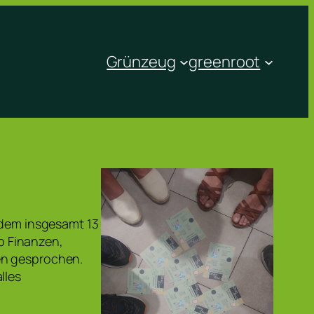
Grünzeug
greenroot
i dem insgesamt 13
b Finanzen,
en gesprochen.
lles