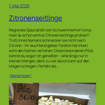
1. Mai 2025
Zitronenseitlinge
Regionale Spezialität vom Schwammerlhof Vomp
Hast du schon einmal Zitronenseitlinge probiert?
Trotz ihres Namens schmecken sie nicht nach
Zitrone – ihr leuchtend gelber Farbton hat ihnen
wohl den Namen verliehen. Diese besonderen Pilze
kannst du sogar roh genießen – allerdings nur in
kleinen Mengen, denn zu viel davon kann auf den
Magen schlagen. Perfekt als…
„Weiterlesen“