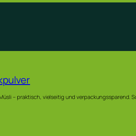
kpulver
& Müsli – praktisch, vielseitig und verpackungssparend. 