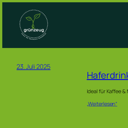
Zum
Inhalt
springen
23. Juli 2025
Haferdrin
Ideal für Kaffee 
„Weiterlesen“