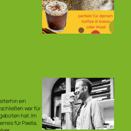
eiterhin ein
schließen war für
geboten hat. Im
reis für Paella,
lver…