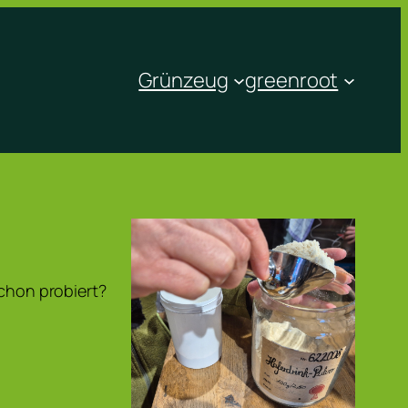
Grünzeug
greenroot
Schon probiert?