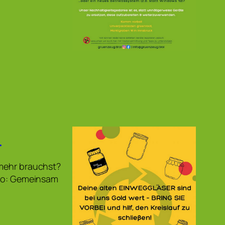
!
 mehr brauchst?
 so: Gemeinsam