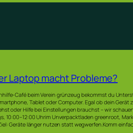
er Laptop macht Probleme?
hilfe-Café beim Verein grünzeug bekommst du Unters
martphone, Tablet oder Computer. Egal ob dein Gerät z
ehst oder Hilfe bei Einstellungen brauchst – wir scha
gs, 10:00–12:00 Uhrim Unverpacktladen greenroot, Mark
iel: Geräte länger nutzen statt wegwerfen.Komm einfac