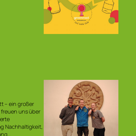
t – ein großer
 freuen uns über
erte
g Nachhaltigkeit,
gang…