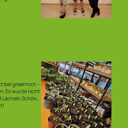
 bei greenroot –
eln. Es wurde nicht
d Lächeln.Schön,
t!