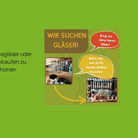
degläser oder
inkaufen zu
schonen