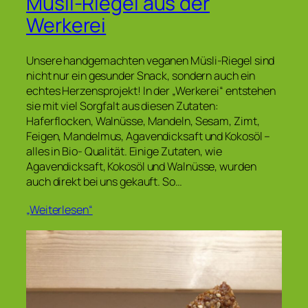
Müsli-Riegel aus der
Werkerei
Unsere handgemachten veganen Müsli-Riegel sind
nicht nur ein gesunder Snack, sondern auch ein
echtes Herzensprojekt! In der „Werkerei“ entstehen
sie mit viel Sorgfalt aus diesen Zutaten:
Haferflocken, Walnüsse, Mandeln, Sesam, Zimt,
Feigen, Mandelmus, Agavendicksaft und Kokosöl –
alles in Bio- Qualität. Einige Zutaten, wie
Agavendicksaft, Kokosöl und Walnüsse, wurden
auch direkt bei uns gekauft. So…
„Weiterlesen“