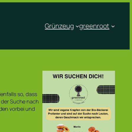
Grünzeug
greenroot
enfalls so, dass
f der Suche nach
aden vorbei und