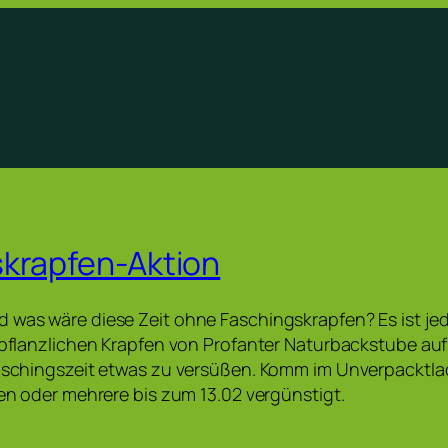
krapfen-Aktion
 was wäre diese Zeit ohne Faschingskrapfen? Es ist jed
n pflanzlichen Krapfen von Profanter Naturbackstube au
Faschingszeit etwas zu versüßen. Komm im Unverpacktl
nen oder mehrere bis zum 13.02 vergünstigt.