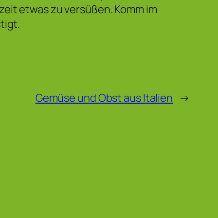
szeit etwas zu versüßen. Komm im
tigt.
Gemüse und Obst aus Italien
→