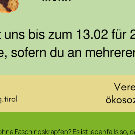
hne Faschingskrapfen? Es ist jedenfalls so, da