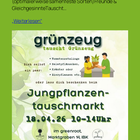
(optimalerweise samenfeste Sorten)Freunde &
GleichgesinnteTauscht…
„Weiterlesen“