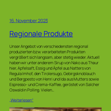
16. November 2023
Regionale Produkte
Unser Angebot von verschiedensten regional
produzierten bzw. verarbeiteten Produkten
vergrößert sich langsam, aber stetig wieder. Aktuell
haben wir unter anderem Sirup von Nako aus Thaur
hier, Apfelsaft, Essig und Äpfel aus Natters von
Regula Imhof, den Tirolersugo, Gebirgsknoblauch
und Bergpesto von Henri und Ida aus Mutters sowie
Espresso- und Crema-Kaffee, geröstet von Salcher
Oswald in Polling. Vielen…
„Weiterlesen“