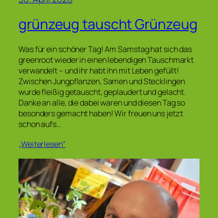
grünzeug tauscht Grünzeug
Was für ein schöner Tag! Am Samstag hat sich das
greenroot wieder in einen lebendigen Tauschmarkt
verwandelt – und ihr habt ihn mit Leben gefüllt!
Zwischen Jungpflanzen, Samen und Stecklingen
wurde fleißig getauscht, geplaudert und gelacht.
Danke an alle, die dabei waren und diesen Tag so
besonders gemacht haben! Wir freuen uns jetzt
schon aufs…
„Weiterlesen“