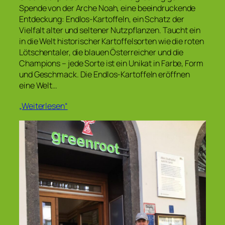
Spende von der Arche Noah, eine beeindruckende
Entdeckung: Endlos-Kartoffeln, ein Schatz der
Vielfalt alter und seltener Nutzpflanzen. Taucht ein
in die Welt historischer Kartoffelsorten wie die roten
Lötschentaler, die blauen Österreicher und die
Champions – jede Sorte ist ein Unikat in Farbe, Form
und Geschmack. Die Endlos-Kartoffeln eröffnen
eine Welt…
„Weiterlesen“