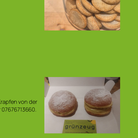
Krapfen von der
r 07676713660.