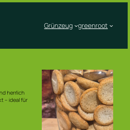
Grünzeug
greenroot
nd herrlich
 – ideal für