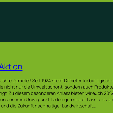
Aktion
0 Jahre Demeter! Seit 1924 steht Demeter für biologisc
die nicht nur die Umwelt schont, sondern auch Produkt
ingt. Zu diesem besonderen Anlass bieten wir euch 20% 
 in unserem Unverpackt Laden greenroot. Lasst uns g
n und die Zukunft nachhaltiger Landwirtschaft…