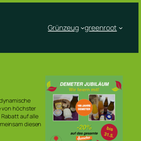
Grünzeug
greenroot
h-dynamische
e von höchster
Rabatt auf alle
emeinsam diesen