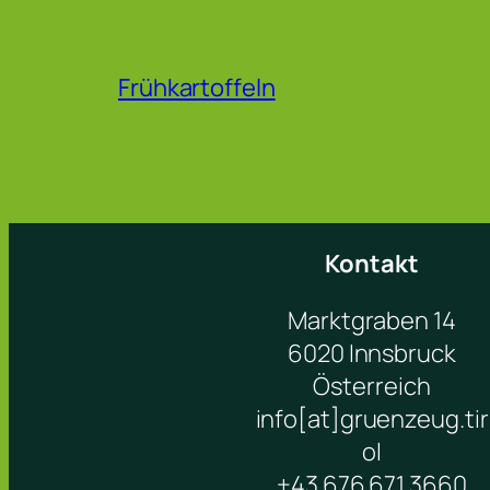
Frühkartoffeln
Kontakt
Marktgraben 14
6020 Innsbruck
Österreich
info[at]gruenzeug.tir
ol
+43 676 671 3660