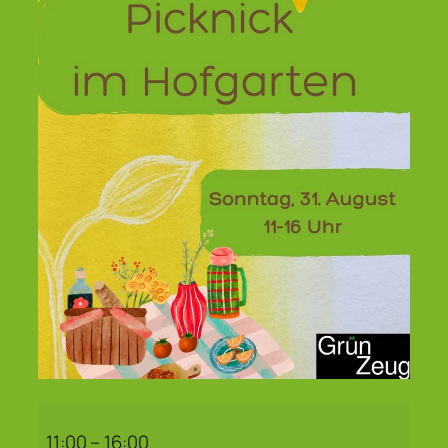
Offenes
Vereinspicknick
11:00
–
16:00