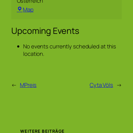
Österreich
Hofgarten
Map
Upcoming Events
No events currently scheduled at this
location.
←
MPreis
Cyta Völs
→
WEITERE BEITRÄGE