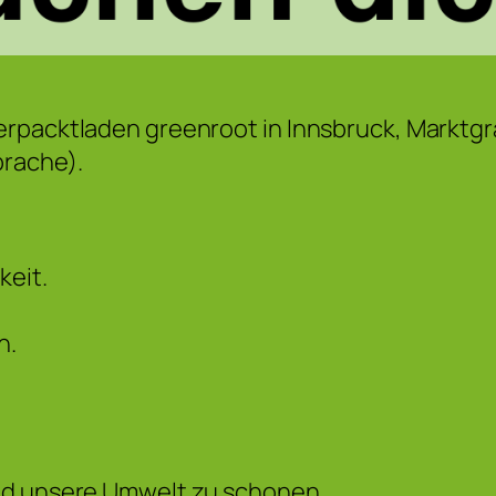
rpacktladen greenroot in Innsbruck, Marktgrab
prache).
keit.
h.
 und unsere Umwelt zu schonen.