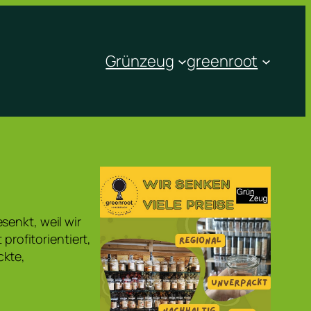
Grünzeug
greenroot
senkt, weil wir
profitorientiert,
ckte,