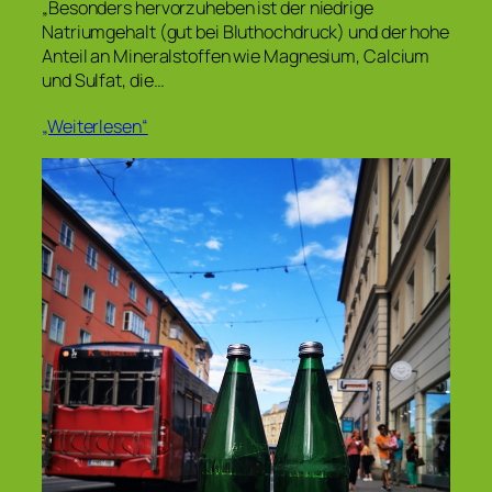
„Besonders hervorzuheben ist der niedrige
Natriumgehalt (gut bei Bluthochdruck) und der hohe
Anteil an Mineralstoffen wie Magnesium, Calcium
und Sulfat, die…
„Weiterlesen“