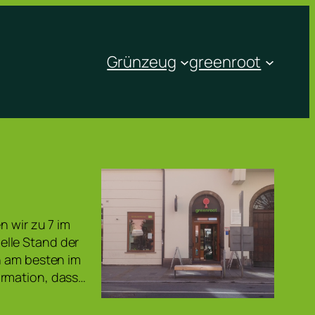
Grünzeug
greenroot
n wir zu 7 im
elle Stand der
n am besten im
ormation, dass…