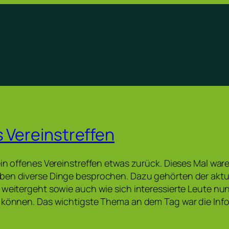
s Vereinstreffen
ein offenes Vereinstreffen etwas zurück. Dieses Mal ware
ben diverse Dinge besprochen. Dazu gehörten der aktu
 weitergeht sowie auch wie sich interessierte Leute nu
n können. Das wichtigste Thema an dem Tag war die Inf