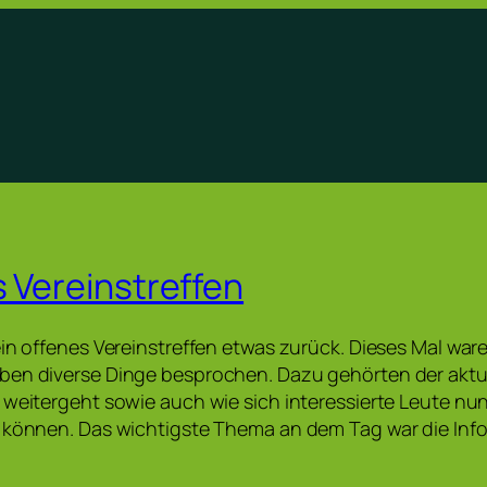
s Vereinstreffen
ein offenes Vereinstreffen etwas zurück. Dieses Mal ware
ben diverse Dinge besprochen. Dazu gehörten der aktu
 weitergeht sowie auch wie sich interessierte Leute nu
n können. Das wichtigste Thema an dem Tag war die Inf