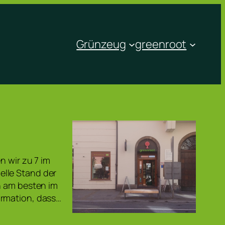
Grünzeug
greenroot
n wir zu 7 im
elle Stand der
n am besten im
ormation, dass…