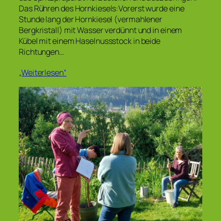
Das Rühren des Hornkiesels:Vorerst wurde eine
Stunde lang der Hornkiesel (vermahlener
Bergkristall) mit Wasser verdünnt und in einem
Kübel mit einem Haselnussstock in beide
Richtungen…
„Weiterlesen“