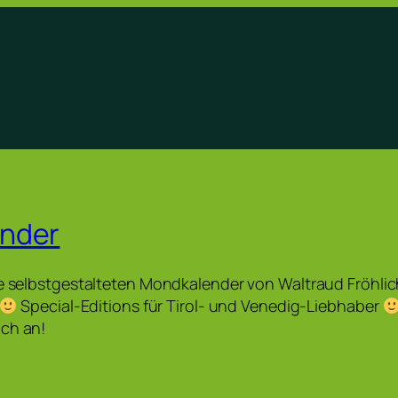
nder
e selbstgestalteten Mondkalender von Waltraud Fröhlich (
Special-Editions für Tirol- und Venedig-Liebhaber
uch an!