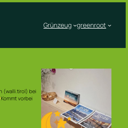
Grünzeug
greenroot
walli.tirol) bei
Kommt vorbei