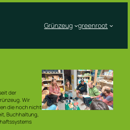
Grünzeug
greenroot
eit der
rünzeug. Wir
en die noch nicht
it, Buchhaltung,
chaftssystems