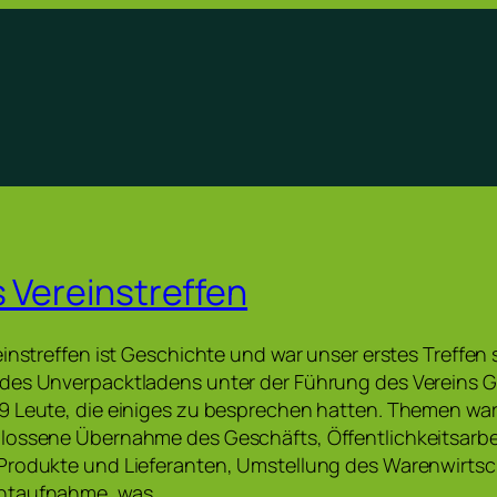
s Vereinstreffen
instreffen ist Geschichte und war unser erstes Treffen s
des Unverpacktladens unter der Führung des Vereins G
9 Leute, die einiges zu besprechen hatten. Themen war
lossene Übernahme des Geschäfts, Öffentlichkeitsarbe
Produkte und Lieferanten, Umstellung des Warenwirts
ntaufnahme, was…