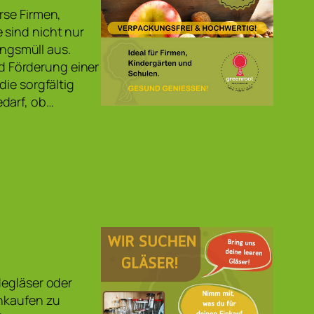
rse Firmen,
 sind nicht nur
ngsmüll aus.
 Förderung einer
die sorgfältig
edarf, ob…
degläser oder
inkaufen zu