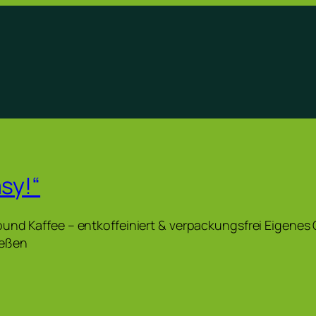
asy!“
und Kaffee – entkoffeiniert & verpackungsfrei Eigenes
ießen