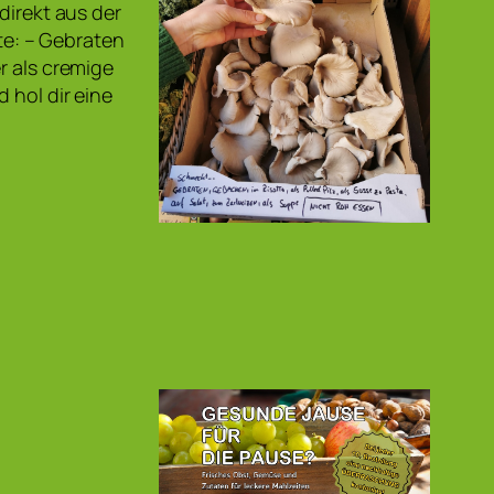
direkt aus der
hte: – Gebraten
r als cremige
 hol dir eine