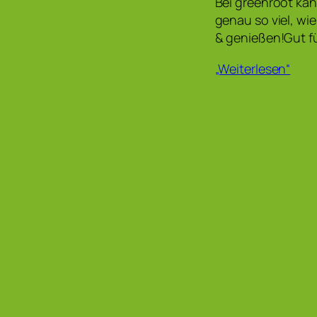
Bei greenroot kan
genau so viel, wi
& genießen!Gut fü
„Weiterlesen“