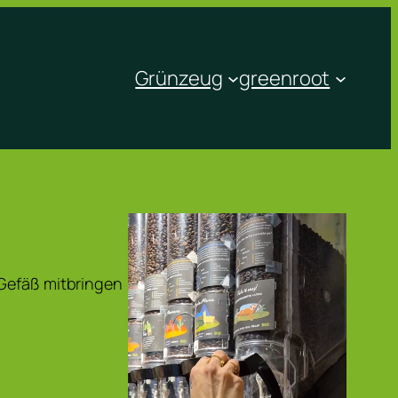
Grünzeug
greenroot
 Gefäß mitbringen