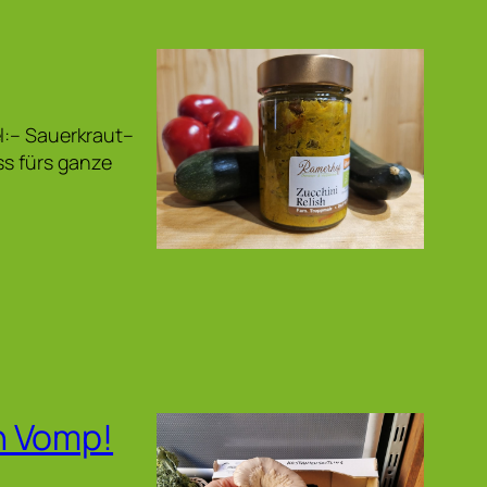
l:– Sauerkraut–
ss fürs ganze
n Vomp!