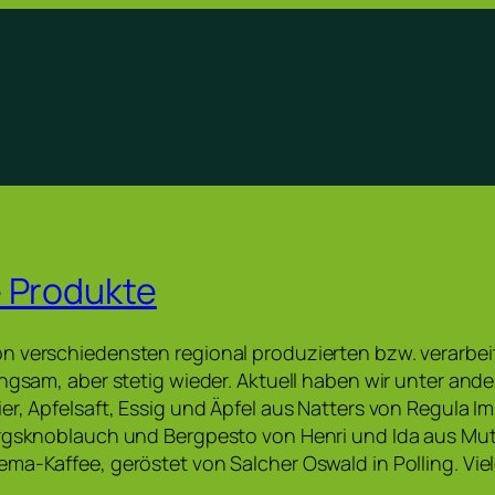
 Produkte
n verschiedensten regional produzierten bzw. verarbe
angsam, aber stetig wieder. Aktuell haben wir unter and
er, Apfelsaft, Essig und Äpfel aus Natters von Regula I
irgsknoblauch und Bergpesto von Henri und Ida aus Mut
ma-Kaffee, geröstet von Salcher Oswald in Polling. Vie