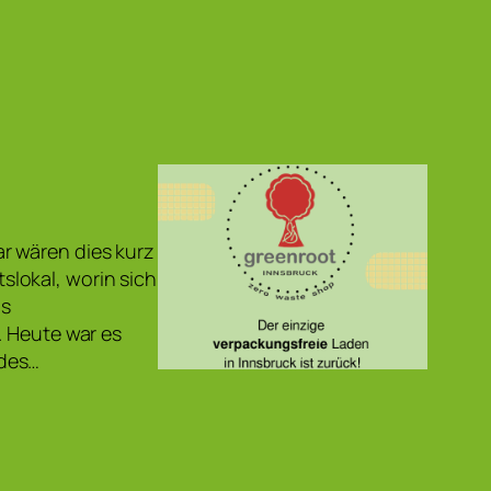
r wären dies kurz
lokal, worin sich
as
. Heute war es
 des…