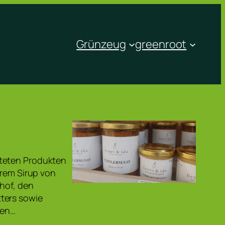
Grünzeug
greenroot
iteten Produkten
erem Sirup von
mhof, den
ters sowie
len…