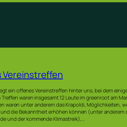
s Vereinstreffen
iegt ein offenes Vereinstreffen hinter uns, bei dem einig
m Treffen waren insgesamt 12 Leute im greenroot am Ma
 waren unter anderem das Krapoldi, Möglichkeiten, wo
n und die Bekanntheit erhöhen können (unter anderem
de und der kommende Klimastreik),…