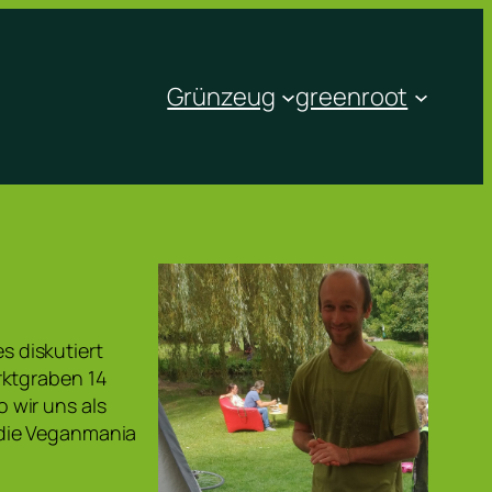
Grünzeug
greenroot
es diskutiert
rktgraben 14
 wir uns als
 die Veganmania