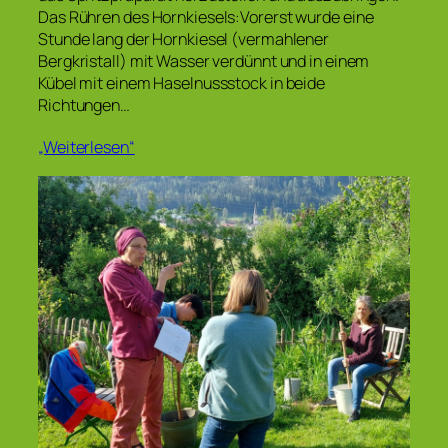
Das Rühren des Hornkiesels:Vorerst wurde eine
Stunde lang der Hornkiesel (vermahlener
Bergkristall) mit Wasser verdünnt und in einem
Kübel mit einem Haselnussstock in beide
Richtungen…
„Weiterlesen“