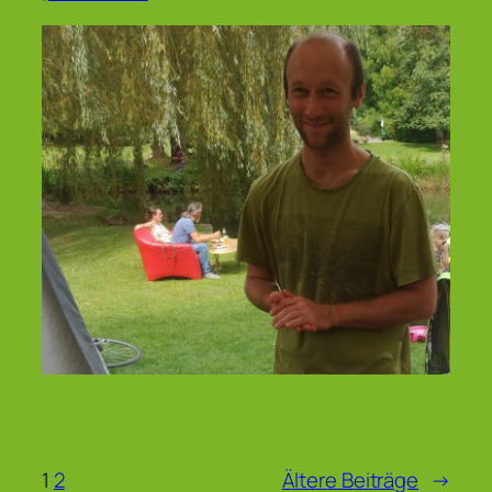
1
2
Ältere Beiträge
→