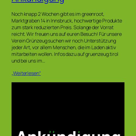
Noch knapp 2 Wochen gibt es im greenroot,
Marktgraben 14 in Innsbruck, hochwertige Produkte
zum stark reduzierten Preis. Solange der Vorrat
reicht. Wir freuen uns auf euren Besuch! Für unsere
Verein Grünzeug suchen wir noch Unterstützung
jeder Art, vor allem Menschen, die im Laden aktiv
mitarbeiten wollen. Infos dazu auf gruenzeug.tirol
und bei uns im…
„Weiterlesen“