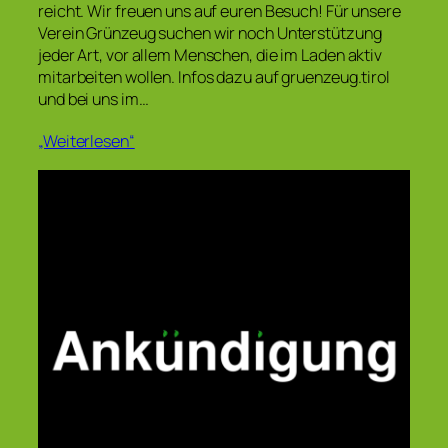
reicht. Wir freuen uns auf euren Besuch! Für unsere
Verein Grünzeug suchen wir noch Unterstützung
jeder Art, vor allem Menschen, die im Laden aktiv
mitarbeiten wollen. Infos dazu auf gruenzeug.tirol
und bei uns im…
„Weiterlesen“