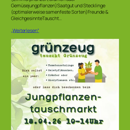
Gemüsejungpflanzen)Saatgut und Stecklinge
(optimalerweise samenfeste Sorten)Freunde &
GleichgesinnteTauscht…
„Weiterlesen“