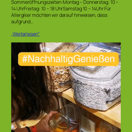
Sommeröffnungszeiten:Montag – Donnerstag: 10 –
14 UhrFreitag: 10 – 18 UhrSamstag 10 – 14Uhr Für
Allergiker möchten wir darauf hinweisen, dass
aufgrund…
„Weiterlesen“