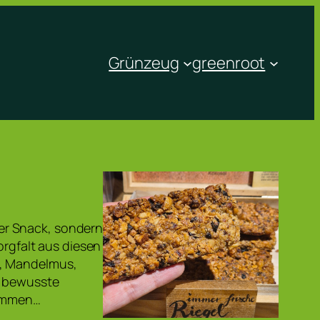
Grünzeug
greenroot
er Snack, sondern
orgfalt aus diesen
e, Mandelmus,
r bewusste
kommen…