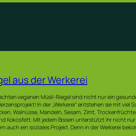
gel aus der Werkerei
hten veganen Müsli-Riegel sind nicht nur ein gesund
rzensprojekt! In der „Werkerei“ entstehen sie mit viel S
ocken, Walnüsse, Mandeln, Sesam, Zimt, Trockenfrücht
d Kokosfett. Mit jedem Bissen unterstützt ihr nicht nu
rn auch ein soziales Projekt. Denn in der Werkerei be