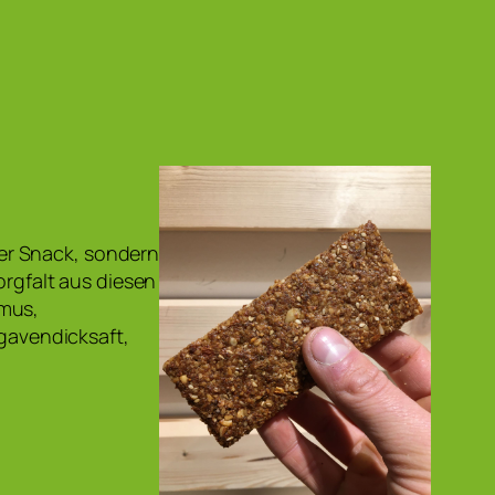
er Snack, sondern
orgfalt aus diesen
lmus,
Agavendicksaft,