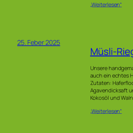
„Weiterlesen“
25. Feber 2025
Müsli-Rie
Unsere handgemac
auch ein echtes He
Zutaten: Haferfl
Agavendicksaft un
Kokosöl und Waln
„Weiterlesen“